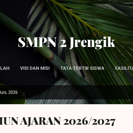
Langsung ke konten utama
SMPN 2 Jrengik
OLAH
VISI DAN MISI
TATA TERTIB SISWA
FASILI
PERSONIL SEKOLAH
uni, 2026
UN AJARAN 2026/2027