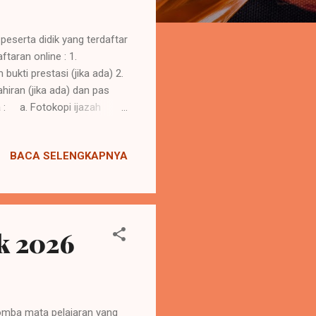
erta didik yang terdaftar
aran online : 1.
bukti prestasi (jika ada) 2.
hiran (jika ada) dan pas
 : a. Fotokopi ijazah
ng lulus tahun 2026 b.
tokopi NISN (Nomor Induk
BACA SELENGKAPNYA
 hitam putih ukuran 3x4 (5
njut, silahkan menghubungi:
k 2026
omba mata pelajaran yang