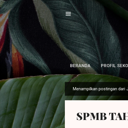
BERANDA
PROFIL SEK
Menampilkan postingan dari J
P
o
s
SPMB TAH
t
i