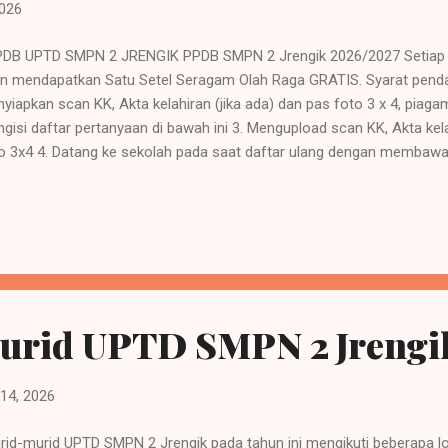
2026
B UPTD SMPN 2 JRENGIK PPDB SMPN 2 Jrengik 2026/2027 Setiap pes
n mendapatkan Satu Setel Seragam Olah Raga GRATIS. Syarat pendaft
yiapkan scan KK, Akta kelahiran (jika ada) dan pas foto 3 x 4, piagam 
gisi daftar pertanyaan di bawah ini 3. Mengupload scan KK, Akta kela
o 3x4 4. Datang ke sekolah pada saat daftar ulang dengan membawa
MI/Sederajat atau Surat Keterangan Lulus asli bagi peserta didik ya
okopi Kartu Keluarga c. Fotokopi Akta kelahiran (jika ada) d. Fo
wa Nasional) e. Fotokopi KIP/KKS/KPS/PKH (jika ada) f. Pas foto
bar) g. Fotokopi piagam bukti prestasi (jika ada) Informasi lebih la
ak Sukardiyono : 0852-3146-0173 Bapak Akh. Wahy...
Murid UPTD SMPN 2 Jrengi
 14, 2026
id-murid UPTD SMPN 2 Jrengik pada tahun ini mengikuti beberapa l