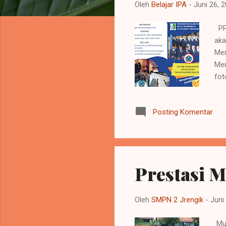
n
Oleh
Belajar IPA
-
Juni 26, 
g
a
PPD
n
aka
Men
Men
fot
SD/
Fot
Posting Komentar
Sis
lem
Bap
Prestasi 
Oleh
SMPN 2 Jrengik
-
Juni
Mur