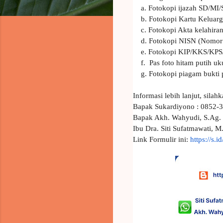
a. Fotokopi ijazah SD/MI/Se
b. Fotokopi Kartu Keluarg
c. Fotokopi Akta kelahiran 
d. Fotokopi NISN (Nomor I
e. Fotokopi KIP/KKS/KPS/
f. Pas foto hitam putih uk
g. Fotokopi piagam bukti pr
Informasi lebih lanjut, sila
Bapak Sukardiyono : 0852-
Bapak Akh. Wahyudi, S.Ag.
Ibu Dra. Siti Sufatmawati, M
Link Formulir ini:
https://s.