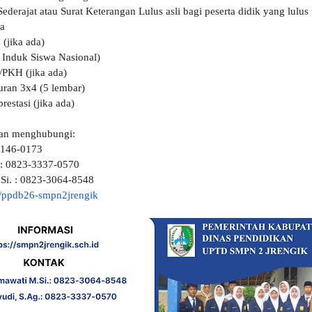
derajat atau Surat Keterangan Lulus asli bagi peserta didik yang lulus
a
(jika ada)
nduk Siswa Nasional)
PKH (jika ada)
uran 3x4 (5 lembar)
estasi (jika ada)
hkan menghubungi:
3146-0173
 : 0823-3337-0570
.Si. : 0823-3064-8548
id/ppdb26-smpn2jrengik