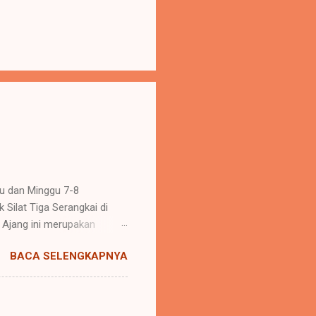
tu dan Minggu 7-8
Silat Tiga Serangkai di
 Ajang ini merupakan
o Madura. Berbagai
BACA SELENGKAPNYA
berasal dari daerah madura,
tlit pemula hingga
n mencapai kurang lebih
dapatkan medali perunggu