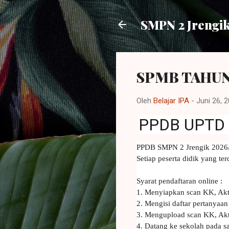
SMPN 2 Jrengi
SPMB TAHUN
Oleh
Belajar IPA
-
Juni 26, 
PPDB UPTD
PPDB SMPN 2 Jrengik 2026
Setiap peserta didik yang t
Syarat pendaftaran online :
1. Menyiapkan scan KK, Akta 
2. Mengisi daftar pertanyaan
3. Mengupload scan KK, Akta
4. Datang ke sekolah pada s