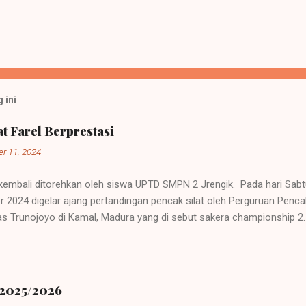
 ini
t Farel Berprestasi
r 11, 2024
 kembali ditorehkan oleh siswa UPTD SMPN 2 Jrengik. Pada hari Sab
2024 digelar ajang pertandingan pencak silat oleh Perguruan Pencak 
tas Trunojoyo di Kamal, Madura yang di sebut sakera championship 2.
n nasional yang diadakan di Gedung Pertemuan Universitas Trunojoy
 pencak silat ikut berpartisipasi dalam memeriahkan acara. Mereka 
 Bojonegoro, Tuban, dan daerah lainnya. Mereka mengirimkan atlit-a
nal sebagai bentuk menambah jam terbang mereka. Peserta kejuaraa
 2025/2026
rta. Muhammad Farel, siswa kelas 9 dari UPTD SMPN 2 Jrengik men