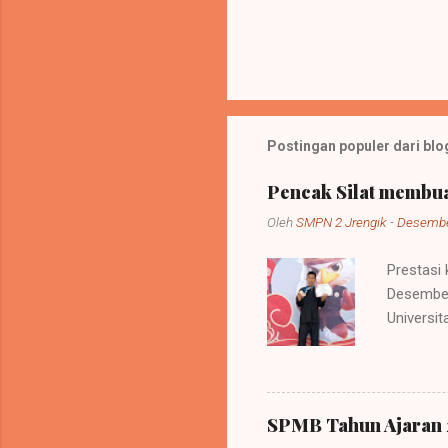
Postingan populer dari blog
Pencak Silat membua
Oleh
SMPN 2 Jrengik
-
Desembe
Prestasi
Desember 
Universi
kejuaraa
perguruan
Surabaya,
profesio
SPMB Tahun Ajaran
400 pese