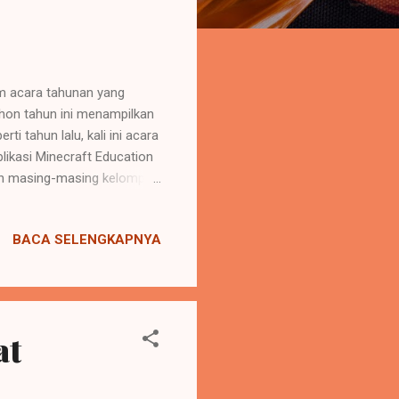
m acara tahunan yang
thon tahun ini menampilkan
ti tahun lalu, kali ini acara
ikasi Minecraft Education
dan masing-masing kelompok
uat rumah adat masing-
raft, siswa harus memiliki
BACA SELENGKAPNYA
soft office 365 sejak
swa agar dapat masuk ke
 memiliki web sendiri yang
at