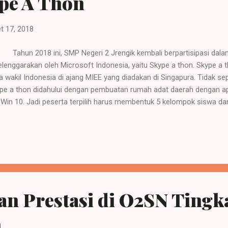
pe A Thon
t 17, 2018
un 2018 ini, SMP Negeri 2 Jrengik kembali berpartisipasi dala
elenggarakan oleh Microsoft Indonesia, yaitu Skype a thon. Skype a 
a wakil Indonesia di ajang MIEE yang diadakan di Singapura. Tidak seper
pe a thon didahului dengan pembuatan rumah adat daerah dengan apl
 Win 10. Jadi peserta terpilih harus membentuk 5 kelompok siswa 
anggota 4 orang. Setiap kelompok harus berkompetisi dalam memb
ing sebaik mungkin dengan minecraft. Untuk dapat mengakses Minec
n microsoft for education. SMPN 2 Jrengik telah memiliki akun micro
ahun yang lalu. Jadi melalui akun ini, admin dapat membuat akun si
ecraft. Untuk mendapatkan akun microsoft for school, sekolah harus
k...
n Prestasi di O2SN Tingk
n