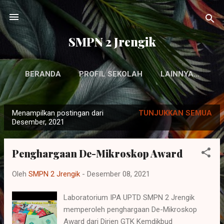
Langsung ke konten utama
SMPN 2 Jrengik
BERANDA
PROFIL SEKOLAH
LAINNYA…
Menampilkan postingan dari
TUNJUKKAN SEMUA
P
Desember, 2021
o
s
Penghargaan De-Mikroskop Award
t
i
Oleh
SMPN 2 Jrengik
-
Desember 08, 2021
n
g
Laboratorium IPA UPTD SMPN 2 Jrengik
memperoleh penghargaan De-Mikroskop
a
Award dari Dirjen GTK Kemdikbud