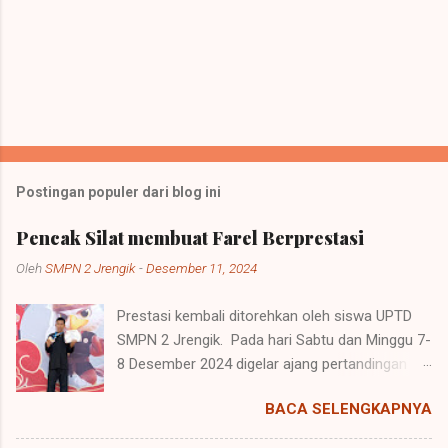
Postingan populer dari blog ini
Pencak Silat membuat Farel Berprestasi
Oleh
SMPN 2 Jrengik
-
Desember 11, 2024
Prestasi kembali ditorehkan oleh siswa UPTD
SMPN 2 Jrengik. Pada hari Sabtu dan Minggu 7-
8 Desember 2024 digelar ajang pertandingan
pencak silat oleh Perguruan Pencak Silat Tiga
BACA SELENGKAPNYA
Serangkai di Universitas Trunojoyo di Kamal,
Madura yang di sebut sakera championship 2.