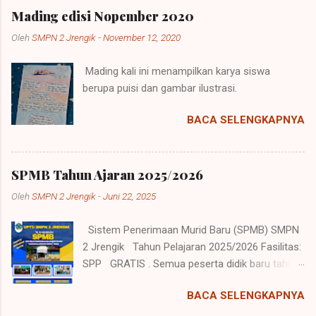
Ajang ini merupakan kejuaraan nasional yang
Mading edisi Nopember 2020
diadakan di Gedung Pertemuan Universitas
Oleh
SMPN 2 Jrengik
-
November 12, 2020
Trunojoyo Madura. Berbagai perguruan pencak
silat ikut berpartisipasi dalam memeriahkan
Mading kali ini menampilkan karya siswa
acara. Mereka berasal dari daerah madura,
berupa puisi dan gambar ilustrasi.
Surabaya, Bojonegoro, Tuban, dan daerah
lainnya. Mereka mengirimkan atlit-atlit pemula
BACA SELENGKAPNYA
hingga profesional sebagai bentuk menambah
jam terbang mereka. Peserta kejuaraan
mencapai kurang lebih 400 peserta. Muhammad
SPMB Tahun Ajaran 2025/2026
Farel, siswa kelas 9 dari UPTD SMPN 2 Jrengik
mendapatkan medali perunggu pada ajang
Oleh
SMPN 2 Jrengik
-
Juni 22, 2025
tersebut. Farel merupakan pendekar dari
perguruan pencak silat Perisai Hati yang
Sistem Penerimaan Murid Baru (SPMB) SMPN
bekerjasama dengan sekolah sebagai kegiatan
2 Jrengik Tahun Pelajaran 2025/2026 Fasilitas:
ekstrakurikuler Pencak Silat.
SPP GRATIS . Semua peserta didik baru tahun
pelajaran 2025/2026 akan mendapatkan Satu
BACA SELENGKAPNYA
Setel Seragam Putih-Biru GRATIS . Pendaftaran
Peserta Didik Baru (PPDB) : 30 s/d 5 Juli 2025