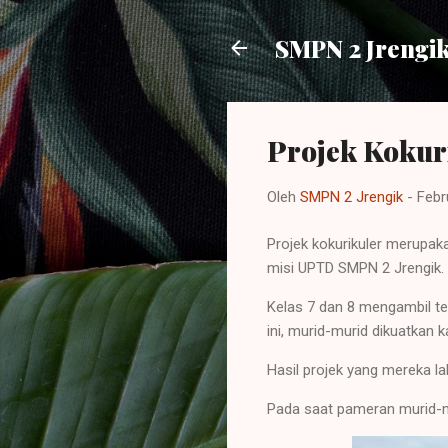
SMPN 2 Jrengi
Projek Kokur
Oleh
SMPN 2 Jrengik
-
Febr
Projek kokurikuler merupaka
misi UPTD SMPN 2 Jrengik.
Kelas 7 dan 8 mengambil te
ini, murid-murid dikuatkan 
Hasil projek yang mereka l
Pada saat pameran murid-mu