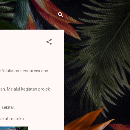
il lulusan sesuai visi dan
. Melalui kegiatan projek
sekitar.
bakat mereka.