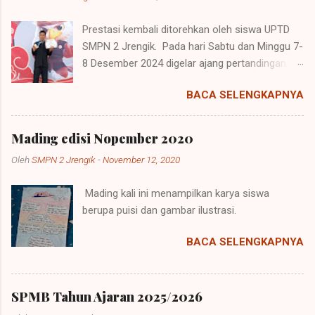
Prestasi kembali ditorehkan oleh siswa UPTD
SMPN 2 Jrengik. Pada hari Sabtu dan Minggu 7-
8 Desember 2024 digelar ajang pertandingan
pencak silat oleh Perguruan Pencak Silat Tiga
BACA SELENGKAPNYA
Serangkai di Universitas Trunojoyo di Kamal,
Madura yang di sebut sakera championship 2.
Ajang ini merupakan kejuaraan nasional yang
Mading edisi Nopember 2020
diadakan di Gedung Pertemuan Universitas
Oleh
SMPN 2 Jrengik
-
November 12, 2020
Trunojoyo Madura. Berbagai perguruan pencak
silat ikut berpartisipasi dalam memeriahkan
Mading kali ini menampilkan karya siswa
acara. Mereka berasal dari daerah madura,
berupa puisi dan gambar ilustrasi.
Surabaya, Bojonegoro, Tuban, dan daerah
lainnya. Mereka mengirimkan atlit-atlit pemula
BACA SELENGKAPNYA
hingga profesional sebagai bentuk menambah
jam terbang mereka. Peserta kejuaraan
mencapai kurang lebih 400 peserta. Muhammad
SPMB Tahun Ajaran 2025/2026
Farel, siswa kelas 9 dari UPTD SMPN 2 Jrengik