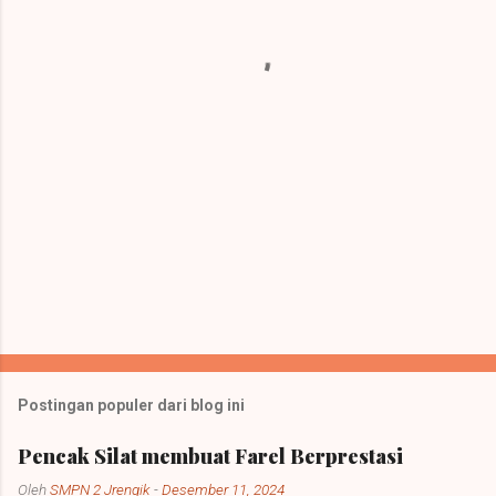
a
r
Postingan populer dari blog ini
Pencak Silat membuat Farel Berprestasi
Oleh
SMPN 2 Jrengik
-
Desember 11, 2024