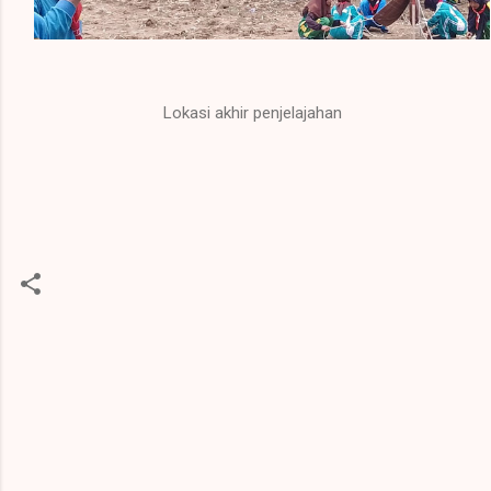
Lokasi akhir penjelajahan
K
o
m
e
n
t