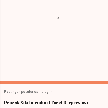
t
a
r
Postingan populer dari blog ini
Pencak Silat membuat Farel Berprestasi