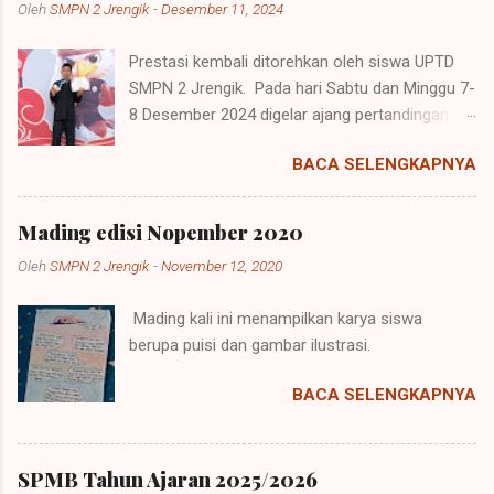
Oleh
SMPN 2 Jrengik
-
Desember 11, 2024
Prestasi kembali ditorehkan oleh siswa UPTD
SMPN 2 Jrengik. Pada hari Sabtu dan Minggu 7-
8 Desember 2024 digelar ajang pertandingan
pencak silat oleh Perguruan Pencak Silat Tiga
BACA SELENGKAPNYA
Serangkai di Universitas Trunojoyo di Kamal,
Madura yang di sebut sakera championship 2.
Ajang ini merupakan kejuaraan nasional yang
Mading edisi Nopember 2020
diadakan di Gedung Pertemuan Universitas
Oleh
SMPN 2 Jrengik
-
November 12, 2020
Trunojoyo Madura. Berbagai perguruan pencak
silat ikut berpartisipasi dalam memeriahkan
Mading kali ini menampilkan karya siswa
acara. Mereka berasal dari daerah madura,
berupa puisi dan gambar ilustrasi.
Surabaya, Bojonegoro, Tuban, dan daerah
lainnya. Mereka mengirimkan atlit-atlit pemula
BACA SELENGKAPNYA
hingga profesional sebagai bentuk menambah
jam terbang mereka. Peserta kejuaraan
mencapai kurang lebih 400 peserta. Muhammad
SPMB Tahun Ajaran 2025/2026
Farel, siswa kelas 9 dari UPTD SMPN 2 Jrengik