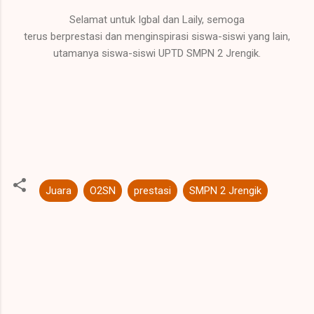
Selamat untuk Igbal dan Laily, semoga
terus berprestasi dan menginspirasi siswa-siswi yang lain,
utamanya siswa-siswi UPTD SMPN 2 Jrengik.
Juara
O2SN
prestasi
SMPN 2 Jrengik
K
o
m
e
n