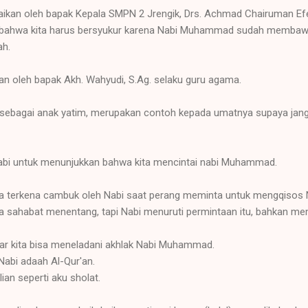
kan oleh bapak Kepala SMPN 2 Jrengik, Drs. Achmad Chairuman Efe
 bahwa kita harus bersyukur karena Nabi Muhammad sudah membawa
ah.
 oleh bapak Akh. Wahyudi, S.Ag. selaku guru agama.
sebagai anak yatim, merupakan contoh kepada umatnya supaya janga
nabi untuk menunjukkan bahwa kita mencintai nabi Muhammad.
ja terkena cambuk oleh Nabi saat perang meminta untuk mengqisos
 sahabat menentang, tapi Nabi menuruti permintaan itu, bahkan m
ar kita bisa meneladani akhlak Nabi Muhammad.
 Nabi adaah Al-Qur'an.
ian seperti aku sholat.