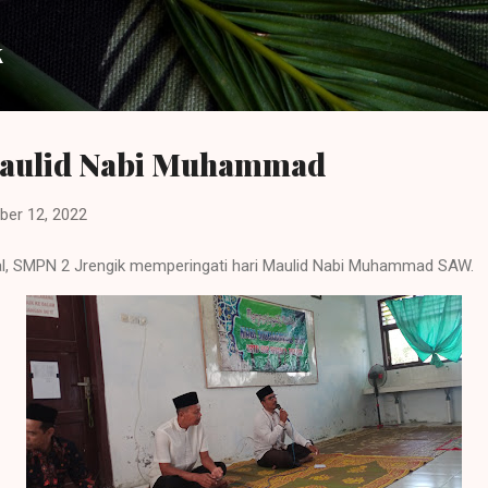
Langsung ke konten utama
k
Maulid Nabi Muhammad
ber 12, 2022
l, SMPN 2 Jrengik memperingati hari Maulid Nabi Muhammad SAW.