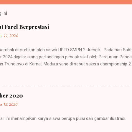
 ini
t Farel Berprestasi
r 11, 2024
 kembali ditorehkan oleh siswa UPTD SMPN 2 Jrengik. Pada hari Sab
2024 digelar ajang pertandingan pencak silat oleh Perguruan Pencak 
tas Trunojoyo di Kamal, Madura yang di sebut sakera championship 2.
n nasional yang diadakan di Gedung Pertemuan Universitas Trunojoy
 pencak silat ikut berpartisipasi dalam memeriahkan acara. Mereka 
 Bojonegoro, Tuban, dan daerah lainnya. Mereka mengirimkan atlit-a
nal sebagai bentuk menambah jam terbang mereka. Peserta kejuaraa
ber 2020
rta. Muhammad Farel, siswa kelas 9 dari UPTD SMPN 2 Jrengik men
r 12, 2020
g tersebut. Farel merupakan pendekar dari perguruan pencak silat Pe
ma dengan sekolah sebagai kegiatan ekstrakurikuler Pencak Silat.
li ini menampilkan karya siswa berupa puisi dan gambar ilustrasi.