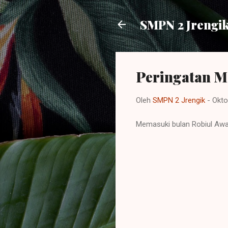
SMPN 2 Jrengi
Peringatan 
Oleh
SMPN 2 Jrengik
-
Okto
Memasuki bulan Robiul Awa