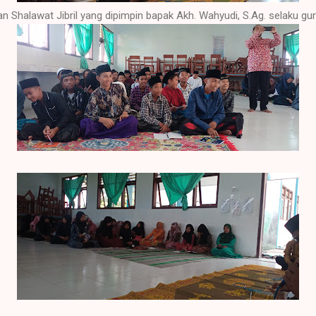
n Shalawat Jibril yang dipimpin bapak Akh. Wahyudi, S.Ag. selaku gu