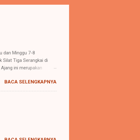
tu dan Minggu 7-8
Silat Tiga Serangkai di
 Ajang ini merupakan
o Madura. Berbagai
BACA SELENGKAPNYA
berasal dari daerah madura,
tlit pemula hingga
n mencapai kurang lebih
dapatkan medali perunggu
risai Hati yang
BACA SELENGKAPNYA