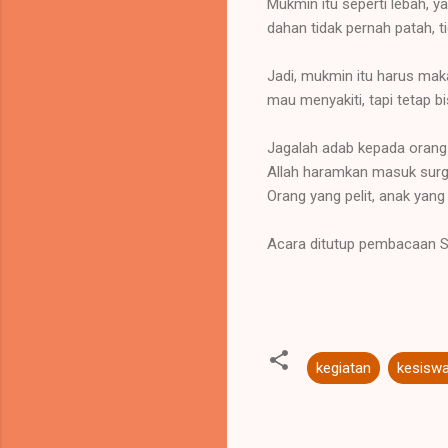
Mukmin itu seperti lebah, ya
dahan tidak pernah patah, t
Jadi, mukmin itu harus mak
mau menyakiti, tapi tetap b
Jagalah adab kepada orang 
Allah haramkan masuk surg
Orang yang pelit, anak yan
Acara ditutup pembacaan S
kegiatan
kesisw
K